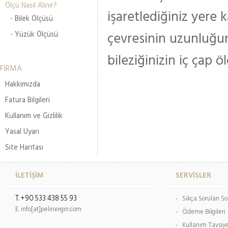
Ölçü Nasıl Alınır?
işaretlediğiniz yere 
- Bilek Ölçüsü
çevresinin uzunluğu
- Yüzük Ölçüsü
bileziğinizin iç çap ö
FİRMA
Hakkımızda
Fatura Bilgileri
Kullanım ve Gizlilik
Yasal Uyarı
Site Haritası
İLETİŞİM
SERVİSLER
T. +90 533 438 55 93
- Sıkça Sorulan So
E. info[at]pelinergin.com
- Ödeme Bilgileri
- Kullanım Tavsiy