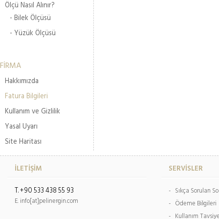
Ölçü Nasıl Alınır?
- Bilek Ölçüsü
- Yüzük Ölçüsü
FİRMA
Hakkımızda
Fatura Bilgileri
Kullanım ve Gizlilik
Yasal Uyarı
Site Haritası
İLETİŞİM
SERVİSLER
T. +90 533 438 55 93
- Sıkça Sorulan So
E. info[at]pelinergin.com
- Ödeme Bilgileri
- Kullanım Tavsiy