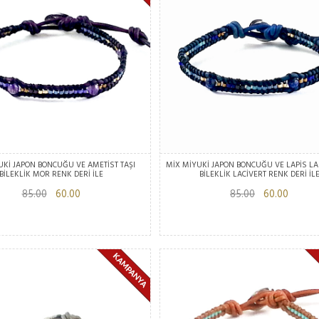
UKİ JAPON BONCUĞU VE AMETİST TAŞI
MİX MİYUKİ JAPON BONCUĞU VE LAPİS LA
BİLEKLİK MOR RENK DERİ İLE
BİLEKLİK LACİVERT RENK DERİ İL
85.00
60.00
85.00
60.00