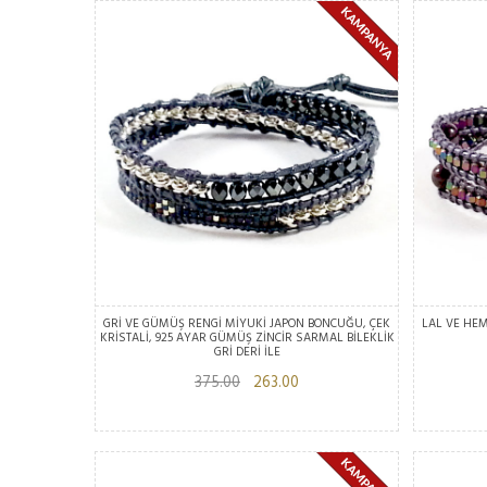
GRİ VE GÜMÜŞ RENGİ MİYUKİ JAPON BONCUĞU, ÇEK
LAL VE HEMA
KRİSTALİ, 925 AYAR GÜMÜŞ ZİNCİR SARMAL BİLEKLİK
GRİ DERİ İLE
375.00
263.00