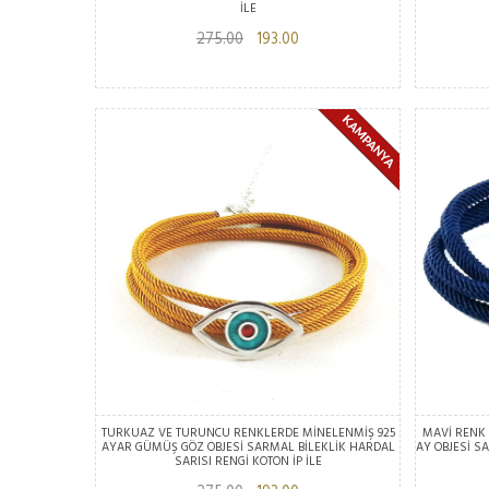
İLE
275.00
193.00
TURKUAZ VE TURUNCU RENKLERDE MİNELENMİŞ 925
MAVİ RENK
AYAR GÜMÜŞ GÖZ OBJESİ SARMAL BİLEKLİK HARDAL
AY OBJESİ S
SARISI RENGİ KOTON İP İLE