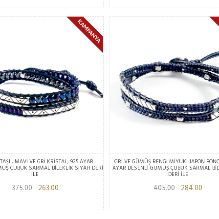
TAŞI , MAVİ VE GRİ KRİSTAL, 925 AYAR
GRİ VE GÜMÜŞ RENGİ MİYUKİ JAPON BONC
ÜŞ ÇUBUK SARMAL BİLEKLİK SİYAH DERİ
AYAR DESENLİ GÜMÜŞ ÇUBUK SARMAL BİL
İLE
DERİ İLE
375.00
263.00
405.00
284.00