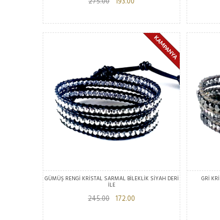
275.00
193.00
GÜMÜŞ RENGİ KRİSTAL SARMAL BİLEKLİK SİYAH DERİ
GRİ KRİ
İLE
245.00
172.00