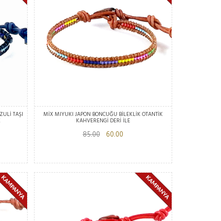
ZULİ TAŞI
MİX MIYUKI JAPON BONCUĞU BİLEKLİK OTANTİK
E
KAHVERENGİ DERİ İLE
85.00
60.00