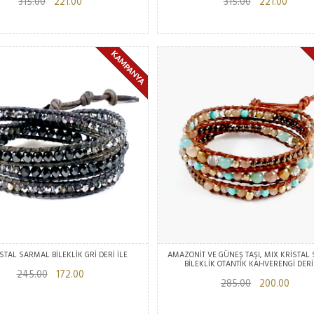
315.00
221.00
315.00
221.00
STAL SARMAL BİLEKLİK GRİ DERİ İLE
AMAZONİT VE GÜNEŞ TAŞI, MIX KRİSTAL
BİLEKLİK OTANTİK KAHVERENGİ DERİ
245.00
172.00
285.00
200.00