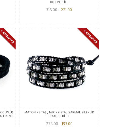
KOTON İP İLE
315.00
221.00
AR GÜMÜŞ
MAT ONİKS TAŞI, MIX KRİSTAL SARMAL BİLEKLİK
YAH RENK
SİYAH DERİ İLE
275.00
193.00