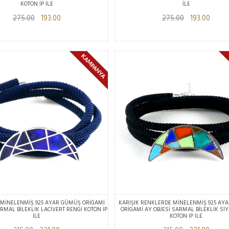
KOTON İP İLE
İLE
275.00
193.00
275.00
193.00
 MİNELENMİŞ 925 AYAR GÜMÜŞ ORİGAMİ
KARIŞIK RENKLERDE MİNELENMİŞ 925 AY
ARMAL BİLEKLİK LACİVERT RENGİ KOTON İP
ORİGAMİ AY OBJESİ SARMAL BİLEKLİK Sİ
İLE
KOTON İP İLE