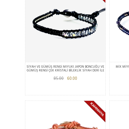
SİYAH VE GÜMÜŞ RENGİ MIYUKI JAPON BONCUĞU VE
MİX MİY
GÜMÜŞ RENGİ ÇEK KRİSTALİ BİLEKLİK SİYAH DERİ İLE
85.00
60.00