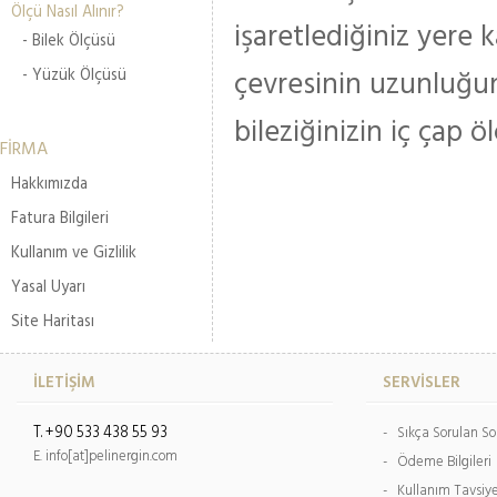
Ölçü Nasıl Alınır?
işaretlediğiniz yere 
- Bilek Ölçüsü
çevresinin uzunluğu
- Yüzük Ölçüsü
bileziğinizin iç çap ö
FİRMA
Hakkımızda
Fatura Bilgileri
Kullanım ve Gizlilik
Yasal Uyarı
Site Haritası
İLETİŞİM
SERVİSLER
T. +90 533 438 55 93
- Sıkça Sorulan So
E. info[at]pelinergin.com
- Ödeme Bilgileri
- Kullanım Tavsiy