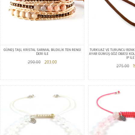
GÜNEŞ TAŞI, KRİSTAL SARMAL BİLEKLİK TEN RENGİ
TURKUAZ VE TURUNCU RENK
DERİ İLE
AYAR GÜMÜŞ GÖZ OBJESİ KOL
İP İLE
290.00
203.00
275.00
19