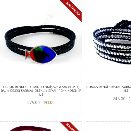
KARIŞIK RENKLERDE MİNELENMİŞ 925 AYAR GÜMÜŞ
GÜMÜŞ RENGİ KRİSTAL SARMA
BALIK OBJESİ SARMAL BİLEKLİK SİYAH RENK KOTON İP
İLE
İLE
245.00
17
275.00
193.00