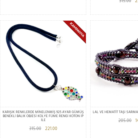
315.00
22
KARIŞIK RENKLERDE MİNELENMİŞ 925 AYAR GÜMÜŞ
LAL VE HEMATİT TAŞI SARMAL
BENEKLİ BALIK OBJESİ KOLYE FÜME RENGİ KOTON İP
İLE
205.00
14
315.00
221.00