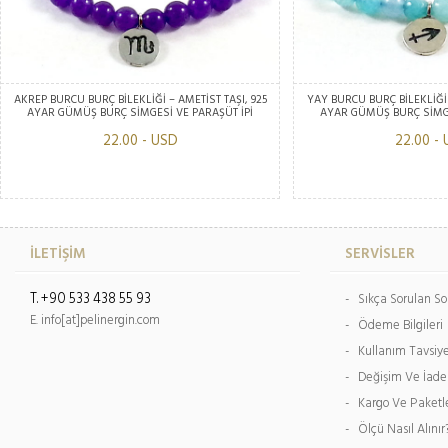
AKREP BURCU BURÇ BİLEKLİĞİ – AMETİST TAŞI, 925
YAY BURCU BURÇ BİLEKLİĞİ 
AYAR GÜMÜŞ BURÇ SİMGESİ VE PARAŞÜT İPİ
AYAR GÜMÜŞ BURÇ SİMGE
22.00 - USD
22.00 -
İLETİŞİM
SERVİSLER
T. +90 533 438 55 93
- Sıkça Sorulan So
E. info[at]pelinergin.com
- Ödeme Bilgileri
- Kullanım Tavsiy
- Değişim Ve İade
- Kargo Ve Paket
- Ölçü Nasıl Alınır