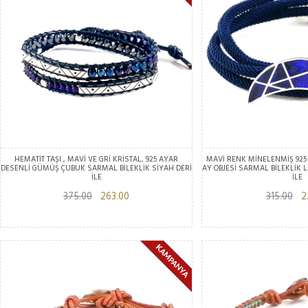
HEMATİT TAŞI , MAVİ VE GRİ KRİSTAL, 925 AYAR
MAVİ RENK MİNELENMİŞ 925
DESENLİ GÜMÜŞ ÇUBUK SARMAL BİLEKLİK SİYAH DERİ
AY OBJESİ SARMAL BİLEKLİK L
İLE
İLE
375.00
263.00
315.00
22